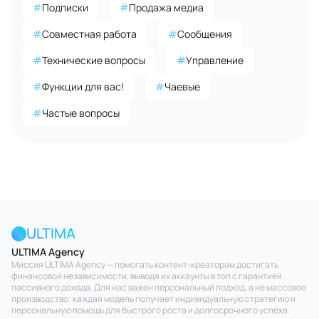
#
Подписки
#
Продажа медиа
#
Совместная работа
#
Сообщения
#
Технические вопросы
#
Управление
#
Функции для вас!
#
Чаевые
#
Частые вопросы
ULTIMA
ULTIMA Agency
Миссия ULTIMA Agency — помогать контент-креаторам достигать
финансовой независимости, выводя их аккаунты в топ с гарантией
пассивного дохода. Для нас важен персональный подход, а не массовое
производство: каждая модель получает индивидуальную стратегию и
персональную помощь для быстрого роста и долгосрочного успеха.