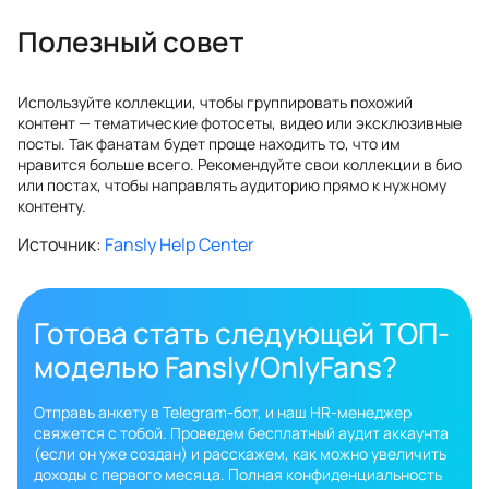
Полезный совет
Используйте коллекции, чтобы группировать похожий
контент — тематические фотосеты, видео или эксклюзивные
посты. Так фанатам будет проще находить то, что им
нравится больше всего. Рекомендуйте свои коллекции в био
или постах, чтобы направлять аудиторию прямо к нужному
контенту.
Источник:
Fansly Help Center
Готова стать следующей ТОП-
моделью Fansly/OnlyFans?
Отправь анкету в Telegram-бот, и наш HR-менеджер
свяжется с тобой. Проведем бесплатный аудит аккаунта
(если он уже создан) и расскажем, как можно увеличить
доходы с первого месяца. Полная конфиденциальность