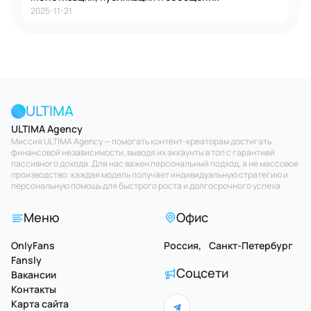
2025-11-21
ULTIMA
ULTIMA Agency
Миссия ULTIMA Agency — помогать контент-креаторам достигать
финансовой независимости, выводя их аккаунты в топ с гарантией
пассивного дохода. Для нас важен персональный подход, а не массовое
производство: каждая модель получает индивидуальную стратегию и
персональную помощь для быстрого роста и долгосрочного успеха.
Меню
Офис
OnlyFans
Россия, Санкт-Петербург
Fansly
Соцсети
Вакансии
Контакты
Карта сайта