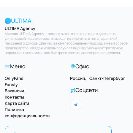
ULTIMA
ULTIMA Agency
Миссия ULTIMA Agency — помогать контент-креаторам достигать
финансовой независимости, выводя их аккаунты в топ с гарантией
пассивного дохода. Для нас важен персональный подход, а не массовое
производство: каждая модель получает индивидуальную стратегию и
персональную помощь для быстрого роста и долгосрочного успеха.
Меню
Офис
OnlyFans
Россия, Санкт-Петербург
Fansly
Соцсети
Вакансии
Контакты
Карта сайта
Политика
конфиденциальности