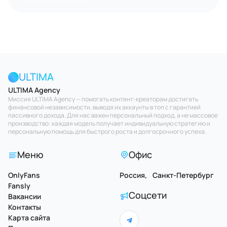
ULTIMA
ULTIMA Agency
Миссия ULTIMA Agency — помогать контент-креаторам достигать
финансовой независимости, выводя их аккаунты в топ с гарантией
пассивного дохода. Для нас важен персональный подход, а не массовое
производство: каждая модель получает индивидуальную стратегию и
персональную помощь для быстрого роста и долгосрочного успеха.
Меню
Офис
OnlyFans
Россия, Санкт-Петербург
Fansly
Соцсети
Вакансии
Контакты
Карта сайта