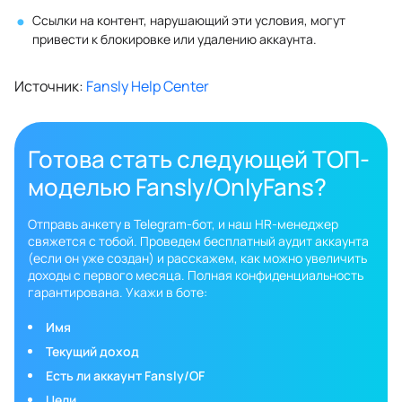
Ссылки на контент, нарушающий эти условия, могут
привести к блокировке или удалению аккаунта.
Источник:
Fansly Help Center
Готова стать следующей ТОП-
моделью Fansly/OnlyFans?
Отправь анкету в Telegram-бот, и наш HR-менеджер
свяжется с тобой. Проведем бесплатный аудит аккаунта
(если он уже создан) и расскажем, как можно увеличить
доходы с первого месяца. Полная конфиденциальность
гарантирована. Укажи в боте:
Имя
Текущий доход
Есть ли аккаунт Fansly/OF
Цели