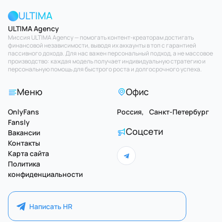
ULTIMA
ULTIMA Agency
Миссия ULTIMA Agency — помогать контент-креаторам достигать
финансовой независимости, выводя их аккаунты в топ с гарантией
пассивного дохода. Для нас важен персональный подход, а не массовое
производство: каждая модель получает индивидуальную стратегию и
персональную помощь для быстрого роста и долгосрочного успеха.
Меню
Офис
OnlyFans
Россия, Санкт-Петербург
Fansly
Соцсети
Вакансии
Контакты
Карта сайта
Политика
конфиденциальности
Написать HR