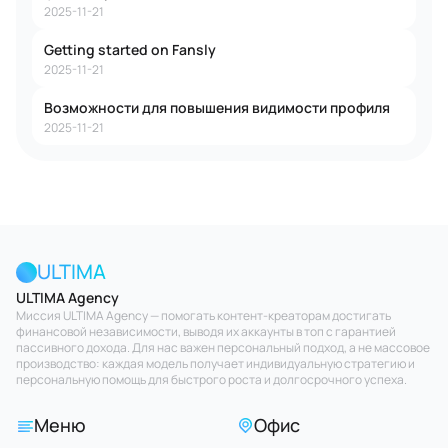
2025-11-21
Getting started on Fansly
2025-11-21
Возможности для повышения видимости профиля
2025-11-21
ULTIMA
ULTIMA Agency
Миссия ULTIMA Agency — помогать контент-креаторам достигать
финансовой независимости, выводя их аккаунты в топ с гарантией
пассивного дохода. Для нас важен персональный подход, а не массовое
производство: каждая модель получает индивидуальную стратегию и
персональную помощь для быстрого роста и долгосрочного успеха.
Меню
Офис