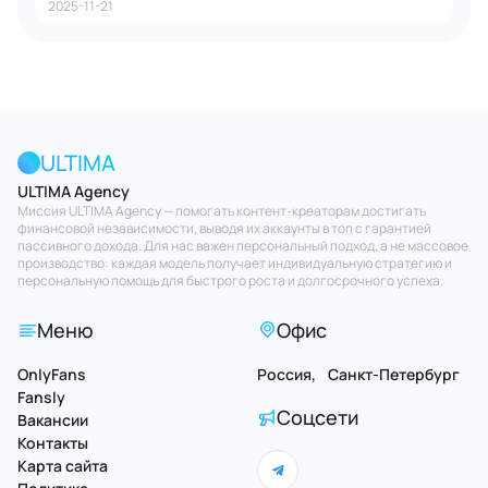
2025-11-21
ULTIMA
ULTIMA Agency
Миссия ULTIMA Agency — помогать контент-креаторам достигать
финансовой независимости, выводя их аккаунты в топ с гарантией
пассивного дохода. Для нас важен персональный подход, а не массовое
производство: каждая модель получает индивидуальную стратегию и
персональную помощь для быстрого роста и долгосрочного успеха.
Меню
Офис
OnlyFans
Россия, Санкт-Петербург
Fansly
Соцсети
Вакансии
Контакты
Карта сайта