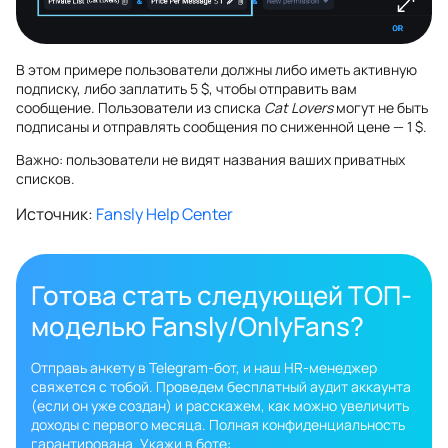
В этом примере пользователи должны либо иметь активную
подписку, либо заплатить 5 $, чтобы отправить вам
сообщение. Пользователи из списка
Cat Lovers
могут не быть
подписаны и отправлять сообщения по сниженной цене — 1 $.
Важно: пользователи не видят названия ваших приватных
списков.
Источник:
Fansly Help Center
Готова стать следующей ТОП-
моделью Fansly/OnlyFans?
Отправь анкету в Telegram-бот, и наш HR-менеджер
свяжется с тобой. Проведем бесплатный аудит аккаунта
(если он уже создан) и расскажем, как можно увеличить
доходы с первого месяца. Полная конфиденциальность
гарантирована. Укажи в боте: