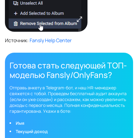
Источник:
Fansly Help Center
Готова стать следующей ТОП-
моделью Fansly/OnlyFans?
Отправь анкету в Telegram-бот, и наш HR-менеджер
свяжется с тобой. Проведем бесплатный аудит аккаунта
(если он уже создан) и расскажем, как можно увеличить
доходы с первого месяца. Полная конфиденциальность
гарантирована. Укажи в боте:
Имя
Текущий доход