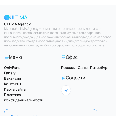
ULTIMA
ULTIMA Agency
Миссия ULTIMA Agency — помогать контент-креаторам достигать
финансовой независимости, выводя их аккаунты в топ с гарантией
пассивного дохода. Для нас важен персональный подход, а не массовое
производство: каждая модель получает индивидуальную стратегию и
персональную помощь для быстрого роста и долгосрочного успеха.
Меню
Офис
OnlyFans
Россия, Санкт-Петербург
Fansly
Соцсети
Вакансии
Контакты
Карта сайта
Политика
конфиденциальности