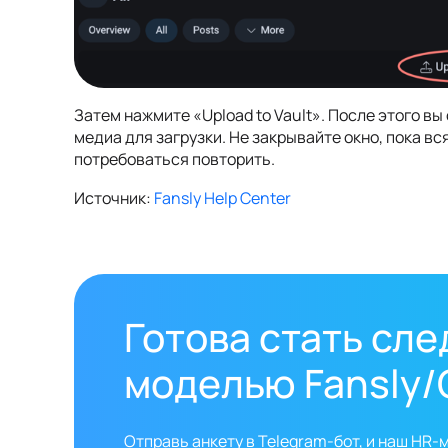
Затем нажмите «Upload to Vault». После этого в
медиа для загрузки. Не закрывайте окно, пока вс
потребоваться повторить.
Источник:
Fansly Help Center
Готова стать сл
моделью Fansly/
Отправь анкету в Telegram-бот, и наш HR-