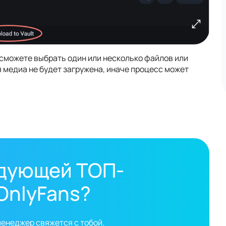
ы сможете выбрать один или несколько файлов или
я медиа не будет загружена, иначе процесс может
едующей ТОП-
OnlyFans?
менеджер свяжется с тобой.