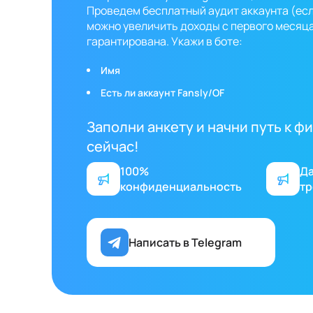
Проведем бесплатный аудит аккаунта (если
можно увеличить доходы с первого месяц
гарантирована. Укажи в боте:
Имя
Есть ли аккаунт Fansly/OF
Заполни анкету и начни путь к 
сейчас!
100%
Д
конфиденциальность
тр
Написать в Telegram