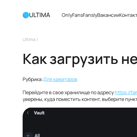
ULTIMA
OnlyFans
Fansly
Вакансии
Контак
Ultima
/
Как загрузить 
Рубрика:
Для креаторов
Перейдите в свое хранилище по адресу
https://f
уверены, куда поместить контент, выберите пункт 