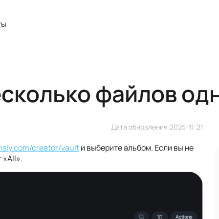
ты
несколько файлов о
Дата обновления:
2025-11-21
ansly.com/creator/vault
и выберите альбом. Если вы не
«All».