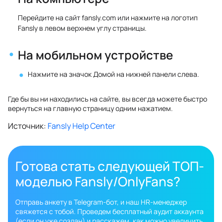
Перейдите на сайт fansly.com или нажмите на логотип
Fansly в левом верхнем углу страницы.
На мобильном устройстве
Нажмите на значок Домой на нижней панели слева.
Где бы вы ни находились на сайте, вы всегда можете быстро
вернуться на главную страницу одним нажатием.
Источник:
Fansly Help Center
Готова стать следующей ТОП-
моделью Fansly/OnlyFans?
Отправь анкету в Telegram-бот, и наш HR-менеджер
свяжется с тобой. Проведем бесплатный аудит аккаунта
(если он уже создан) и расскажем, как можно увеличить