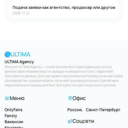
Подача заявки как агентство, продюсер или другое
2025-11-21
ULTIMA
ULTIMA Agency
Миссия ULTIMA Agency — помогать контент-креаторам достигать
финансовой независимости, выводя их аккаунты в топ с гарантией
пассивного дохода. Для нас важен персональный подход, а не массовое
производство: каждая модель получает индивидуальную стратегию и
персональную помощь для быстрого роста и долгосрочного успеха.
Меню
Офис
OnlyFans
Россия, Санкт-Петербург
Fansly
Соцсети
Вакансии
Контакты