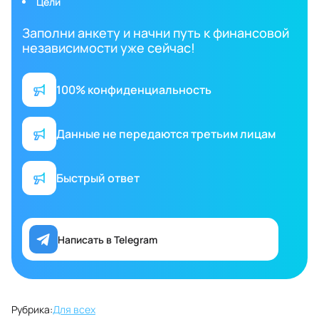
Цели
Заполни анкету и начни путь к финансовой
независимости уже сейчас!
100% конфиденциальность
Данные не передаются третьим лицам
Быстрый ответ
Написать в Telegram
Рубрика:
Для всех