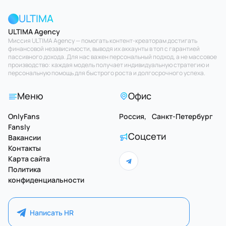
ULTIMA
ULTIMA Agency
Миссия ULTIMA Agency — помогать контент-креаторам достигать
финансовой независимости, выводя их аккаунты в топ с гарантией
пассивного дохода. Для нас важен персональный подход, а не массовое
производство: каждая модель получает индивидуальную стратегию и
персональную помощь для быстрого роста и долгосрочного успеха.
Меню
Офис
OnlyFans
Россия, Санкт-Петербург
Fansly
Соцсети
Вакансии
Контакты
Карта сайта
Политика
конфиденциальности
Написать HR