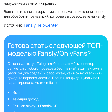
нарушением вами этих правил.
Ваша платежная информация используется исключительно
для обработки транзакций, которые вы совершаете на Fansly.
Источник:
Fansly Help Center
Готова стать следующей ТОП-
моделью Fansly/OnlyFans?
Отправь анкету в Telegram-бот, и наш HR-менеджер
свяжется с тобой. Проведем бесплатный аудит аккаунта
(если он уже создан) и расскажем, как можно увеличить
доходы с первого месяца. Полная конфиденциальность
гарантирована. Укажи в боте:
Имя
Текущий доход
Есть ли аккаунт Fansly/OF