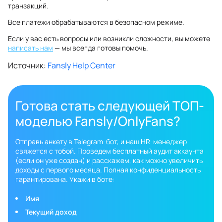
транзакций.
Все платежи обрабатываются в безопасном режиме.
Если у вас есть вопросы или возникли сложности, вы можете
написать нам
— мы всегда готовы помочь.
Источник:
Fansly Help Center
Готова стать следующей ТОП-
моделью Fansly/OnlyFans?
Отправь анкету в Telegram-бот, и наш HR-менеджер
свяжется с тобой. Проведем бесплатный аудит аккаунта
(если он уже создан) и расскажем, как можно увеличить
доходы с первого месяца. Полная конфиденциальность
гарантирована. Укажи в боте:
Имя
Текущий доход