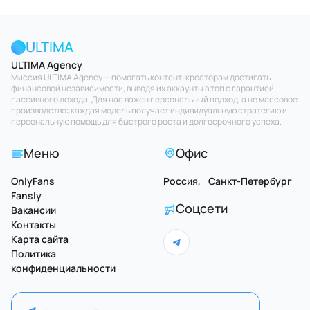
ULTIMA
ULTIMA Agency
Миссия ULTIMA Agency — помогать контент-креаторам достигать
финансовой независимости, выводя их аккаунты в топ с гарантией
пассивного дохода. Для нас важен персональный подход, а не массовое
производство: каждая модель получает индивидуальную стратегию и
персональную помощь для быстрого роста и долгосрочного успеха.
Меню
Офис
OnlyFans
Россия, Санкт-Петербург
Fansly
Соцсети
Вакансии
Контакты
Карта сайта
Политика
конфиденциальности