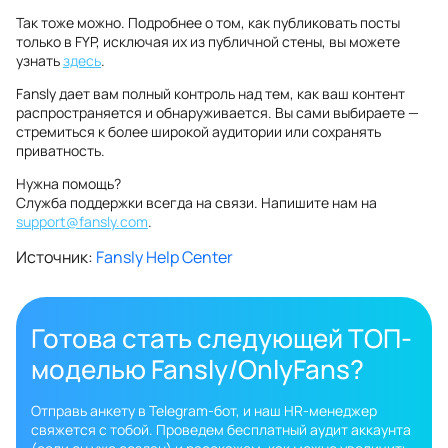
Так тоже можно. Подробнее о том, как публиковать посты
только в FYP, исключая их из публичной стены, вы можете
узнать
здесь
.
Fansly дает вам полный контроль над тем, как ваш контент
распространяется и обнаруживается. Вы сами выбираете —
стремиться к более широкой аудитории или сохранять
приватность.
Нужна помощь?
Служба поддержки всегда на связи. Напишите нам на
support@fansly.com
.
Источник:
Fansly Help Center
Готова стать следующей ТОП-
моделью Fansly/OnlyFans?
Отправь анкету в Telegram-бот, и наш HR-менеджер
свяжется с тобой. Проведем бесплатный аудит аккаунта