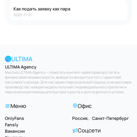
Как подать заявку как пара
2025-11-21
ULTIMA
ULTIMA Agency
Миссия ULTIMA Agency — помогать контент-креаторам достигать
финансовой независимости, выводя их аккаунты в топ с гарантией
пассивного дохода. Для нас важен персональный подход, а не массовое
производство: каждая модель получает индивидуальную стратегию и
персональную помощь для быстрого роста и долгосрочного успеха.
Меню
Офис
OnlyFans
Россия, Санкт-Петербург
Fansly
Соцсети
Вакансии