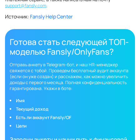
support@fansly.com
.
Источник:
Fansly Help Center
Готова стать следующей ТОП-
моделью Fansly/OnlyFans?
Отправь анкету в Telegram-бот, и наш HR-менеджер
свяжется с тобой. Проведем бесплатный аудит аккаунта
(если он уже создан) и расскажем, как можно увеличить
доходы с первого месяца. Полная конфиденциальность
гарантирована. Укажи в боте:
Имя
Текущий доход
Есть ли аккаунт Fansly/OF
Цели
Заполни анкету и начни путь к финансовой