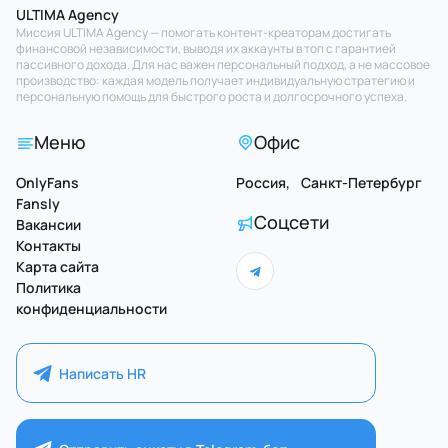
ULTIMA Agency
Миссия ULTIMA Agency — помогать контент-креаторам достигать
финансовой независимости, выводя их аккаунты в топ с гарантией
пассивного дохода. Для нас важен персональный подход, а не массовое
производство: каждая модель получает индивидуальную стратегию и
персональную помощь для быстрого роста и долгосрочного успеха.
Меню
Офис
OnlyFans
Россия, Санкт-Петербург
Fansly
Соцсети
Вакансии
Контакты
Карта сайта
Политика
конфиденциальности
Написать HR