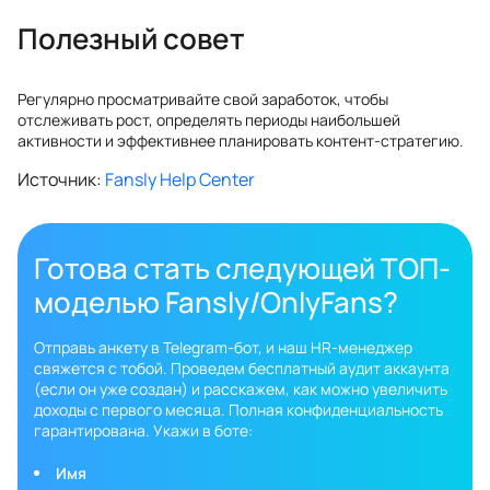
Полезный совет
Регулярно просматривайте свой заработок, чтобы
отслеживать рост, определять периоды наибольшей
активности и эффективнее планировать контент-стратегию.
Источник:
Fansly Help Center
Готова стать следующей ТОП-
моделью Fansly/OnlyFans?
Отправь анкету в Telegram-бот, и наш HR-менеджер
свяжется с тобой. Проведем бесплатный аудит аккаунта
(если он уже создан) и расскажем, как можно увеличить
доходы с первого месяца. Полная конфиденциальность
гарантирована. Укажи в боте:
Имя