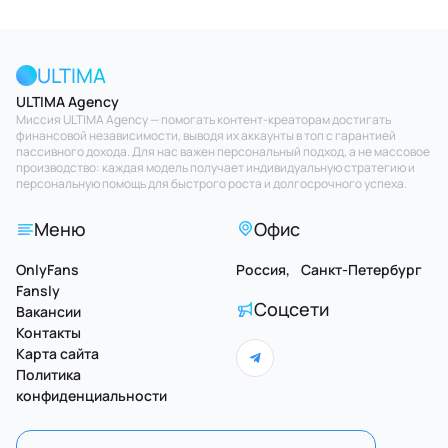
ULTIMA
ULTIMA Agency
Миссия ULTIMA Agency — помогать контент-креаторам достигать
финансовой независимости, выводя их аккаунты в топ с гарантией
пассивного дохода. Для нас важен персональный подход, а не массовое
производство: каждая модель получает индивидуальную стратегию и
персональную помощь для быстрого роста и долгосрочного успеха.
Меню
Офис
OnlyFans
Россия, Санкт-Петербург
Fansly
Соцсети
Вакансии
Контакты
Карта сайта
Политика
конфиденциальности