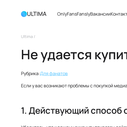
ULTIMA
OnlyFans
Fansly
Вакансии
Контак
Ultima
/
Не удается купи
Рубрика:
Для фанатов
Если у вас возникают проблемы с покупкой меди
1. Действующий способ 