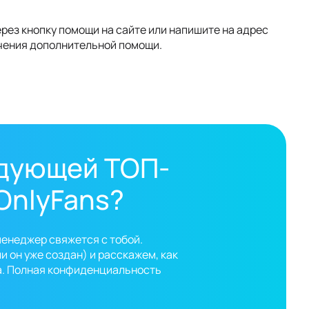
рез кнопку помощи на сайте или напишите на адрес
чения дополнительной помощи.
едующей ТОП-
OnlyFans?
менеджер свяжется с тобой.
 он уже создан) и расскажем, как
а. Полная конфиденциальность