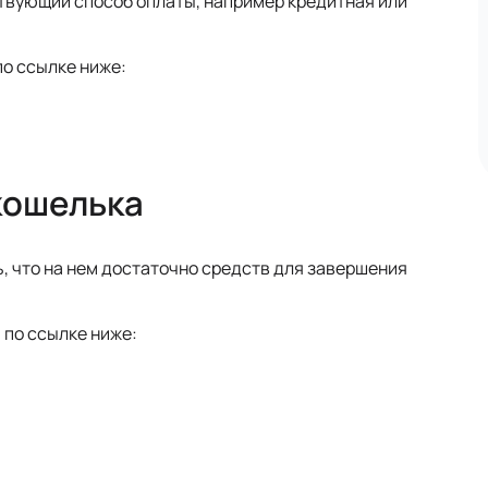
ствующий способ оплаты, например кредитная или
по ссылке ниже:
кошелька
, что на нем достаточно средств для завершения
 по ссылке ниже: