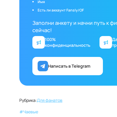
Имя
Есть ли аккаунт Fansly/OF
Заполни анкету и начни путь к 
сейчас!
100%
Д
конфиденциальность
тр
Написать в Telegram
Рубрика:
Для фанатов
#
Чаевые