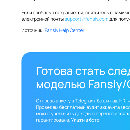
Если проблема сохраняется, свяжитесь с нами че
электронной почты
support@fansly.com
для полу
Источник:
Fansly Help Center
Готова стать сл
моделью Fansly/
Отправь анкету в Telegram-бот, и наш HR-
Проведем бесплатный аудит аккаунта (если
можно увеличить доходы с первого месяц
гарантирована. Укажи в боте: