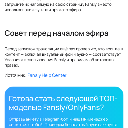
загрузите их напрямую на свою страницу Fansly вместо
использования функции прямого эфира.
Совет перед началом эфира
Перед запуском трансляции ещё раз проверьте, что весь ваш
контент — включая визуальный фон и аудио — соответствует
Условиям использования Fansly и правилам об авторских
правах.
Источник:
Fansly Help Center
Готова стать следующей ТОП-
моделью Fansly/OnlyFans?
Отправь анкету в Telegram-бот, и наш HR-менеджер
свяжется с тобой. Проведем бесплатный аудит аккаунта