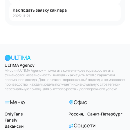
Как подать заявку как пара
2025-11-21
ULTIMA
ULTIMA Agency
Миссия ULTIMA Agency — помогать контент-креаторам достигать
финансовой независимости, выводя их аккаунты в топ с гарантией
пассивного дохода. Для нас важен персональный подход, а не массовое
производство: каждая модель получает индивидуальную стратегию и
персональную помощь для быстрого роста и долгосрочного успеха.
Меню
Офис
OnlyFans
Россия, Санкт-Петербург
Fansly
Соцсети
Вакансии