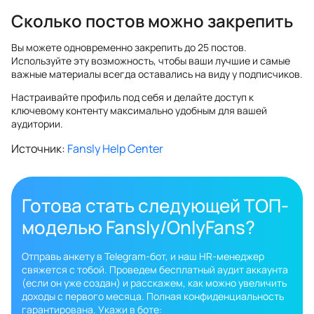
Сколько постов можно закрепить
Вы можете одновременно закрепить до 25 постов.
Используйте эту возможность, чтобы ваши лучшие и самые
важные материалы всегда оставались на виду у подписчиков.
Настраивайте профиль под себя и делайте доступ к
ключевому контенту максимально удобным для вашей
аудитории.
Источник:
Fansly Help Center
Готова стать следующей ТОП-
моделью Fansly/OnlyFans?
Отправь анкету в Telegram-бот, и наш HR-менеджер
свяжется с тобой. Проведем бесплатный аудит аккаунта
(если он уже создан) и расскажем, как можно увеличить
доходы с первого месяца. Полная конфиденциальность
гарантирована. Укажи в боте: