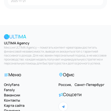
2025-11-21
ULTIMA
ULTIMA Agency
Миссия ULTIMA Agency — помогать контент-креаторам достигать
финансовой независимости, выводя их аккаунты в топ с гарантией
пассивного дохода. Для нас важен персональный подход, а не массовое
производство: каждая модель получает индивидуальную стратегию и
персональную помощь для быстрого роста и долгосрочного успеха.
Меню
Офис
OnlyFans
Россия, Санкт-Петербург
Fansly
Соцсети
Вакансии
Контакты
Карта сайта
Политика