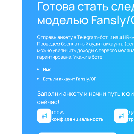
Готова стать сл
моделью Fansly/
Отправь анкету в Telegram-бот, и наш HR-
Проведем бесплатный аудит аккаунта (если
можно увеличить доходы с первого месяц
гарантирована. Укажи в боте:
Имя
Есть ли аккаунт Fansly/OF
Заполни анкету и начни путь к 
сейчас!
100%
Д
конфиденциальность
тр