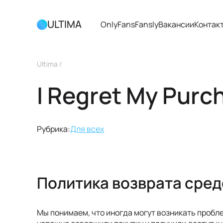
ULTIMA
OnlyFans
Fansly
Вакансии
Контак
Ultima
/
I Regret My Purc
Рубрика:
Для всех
Политика возврата сред
Мы понимаем, что иногда могут возникать пробле