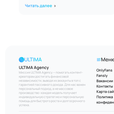
Читать далее
ULTIMA
Мен
ULTIMA Agency
OnlyFans
Миссия ULTIMA Agency — помогать контент-
Fansly
креаторам достигать финансовой
независимости, выводя их аккаунты в топ с
Вакансии
гарантией пассивного дохода. Для нас важен
Контакты
персональный подход, а не массовое
Карта сай
производство: каждая модель получает
Политика
индивидуальную стратегию и персональную
помощь для быстрого роста и долгосрочного
конфиден
успеха.