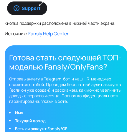
Кнопка поддержки расположена в нижней части экрана.
Источник:
Fansly Help Center
Готова стать следующей ТОП-
моделью Fansly/OnlyFans?
Отправь анкету в Telegram-бот, и наш HR-менеджер
свяжется с тобой. Проведем бесплатный аудит аккаунта
(если он уже создан) и расскажем, как можно увеличить
доходы с первого месяца. Полная конфиденциальность
гарантирована. Укажи в боте:
Имя
Текущий доход
Есть ли аккаунт Fansly/OF