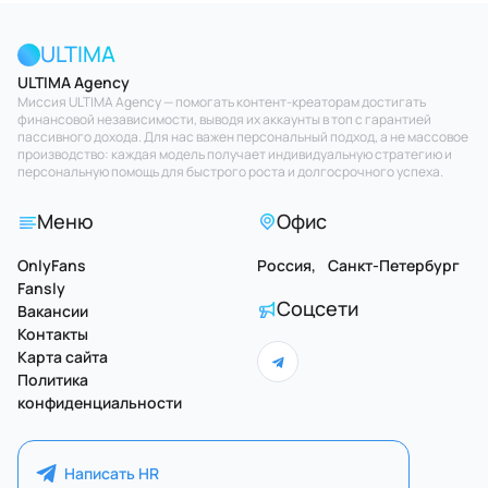
ULTIMA
ULTIMA Agency
Миссия ULTIMA Agency — помогать контент-креаторам достигать
финансовой независимости, выводя их аккаунты в топ с гарантией
пассивного дохода. Для нас важен персональный подход, а не массовое
производство: каждая модель получает индивидуальную стратегию и
персональную помощь для быстрого роста и долгосрочного успеха.
Меню
Офис
OnlyFans
Россия, Санкт-Петербург
Fansly
Соцсети
Вакансии
Контакты
Карта сайта
Политика
конфиденциальности
Написать HR