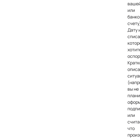
вашей
или
банко
счету
Дату 
списа
котор
хотит
оспор
Кратк
описа
ситуа
(напр
вы не
плани
офор
подпи
или
счита
что
прои