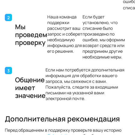
ошиб
списа
Наша команда
Если будет
поддержки
установлено, что
Мы
рассмотрит ваш
списание было
проведем
запрос и соберет
произведено по
необходимую
ошибке, мы оформим
проверку
информацию для
возврат средств или
его решения.
предпримем другие
необходимые меры.
Если нам потребуется дополнительная
информация для обработки вашего
Общение
запроса, мы свяжемся с вами.
имеет
Пожалуйста, следите за входящими
письмами на указанной вами
значение
электронной почте.
Дополнительная рекомендация
Перед обращением в поддержку проверьте вашу историю