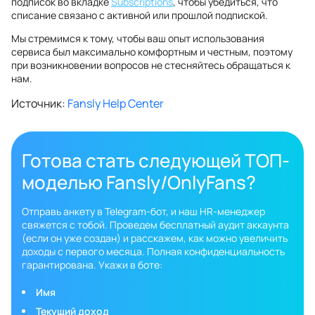
подписок во вкладке
Subscriptions
, чтобы убедиться, что
списание связано с активной или прошлой подпиской.
Мы стремимся к тому, чтобы ваш опыт использования
сервиса был максимально комфортным и честным, поэтому
при возникновении вопросов не стесняйтесь обращаться к
нам.
Источник:
Fansly Help Center
Готова стать следующей ТОП-
моделью Fansly/OnlyFans?
Отправь анкету в Telegram-бот, и наш HR-менеджер
свяжется с тобой. Проведем бесплатный аудит аккаунта
(если он уже создан) и расскажем, как можно увеличить
доходы с первого месяца. Полная конфиденциальность
гарантирована. Укажи в боте:
Имя
Текущий доход