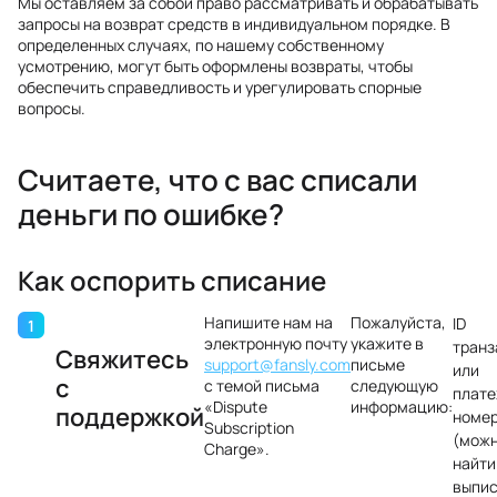
Мы оставляем за собой право рассматривать и обрабатывать
запросы на возврат средств в индивидуальном порядке. В
определенных случаях, по нашему собственному
усмотрению, могут быть оформлены возвраты, чтобы
обеспечить справедливость и урегулировать спорные
вопросы.
Считаете, что с вас списали
деньги по ошибке?
Как оспорить списание
Напишите нам на
Пожалуйста,
ID
электронную почту
укажите в
транз
Свяжитесь
support@fansly.com
письме
или
с
с темой письма
следующую
плат
«Dispute
информацию:
поддержкой
номе
Subscription
(мож
Charge».
найти
выпис