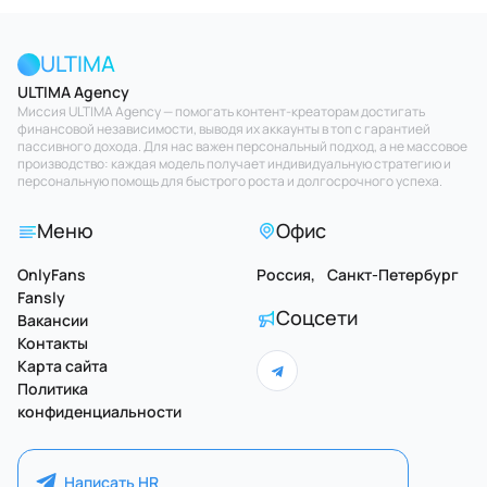
ULTIMA
ULTIMA Agency
Миссия ULTIMA Agency — помогать контент-креаторам достигать
финансовой независимости, выводя их аккаунты в топ с гарантией
пассивного дохода. Для нас важен персональный подход, а не массовое
производство: каждая модель получает индивидуальную стратегию и
персональную помощь для быстрого роста и долгосрочного успеха.
Меню
Офис
OnlyFans
Россия, Санкт-Петербург
Fansly
Соцсети
Вакансии
Контакты
Карта сайта
Политика
конфиденциальности
Написать HR