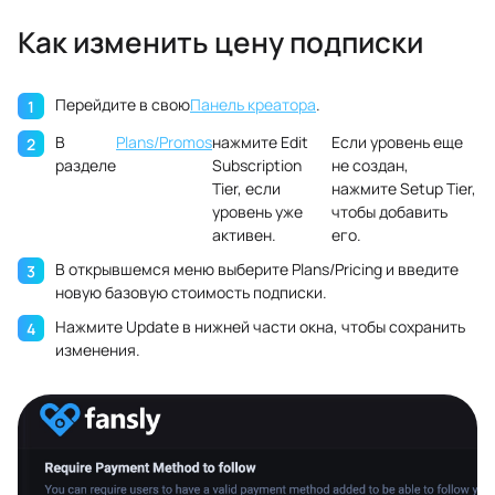
Как изменить цену подписки
Перейдите в свою
Панель креатора
.
В
Plans/Promos
нажмите Edit
Если уровень еще
разделе
Subscription
не создан,
Tier, если
нажмите Setup Tier,
уровень уже
чтобы добавить
активен.
его.
В открывшемся меню выберите Plans/Pricing и введите
новую базовую стоимость подписки.
Нажмите Update в нижней части окна, чтобы сохранить
изменения.