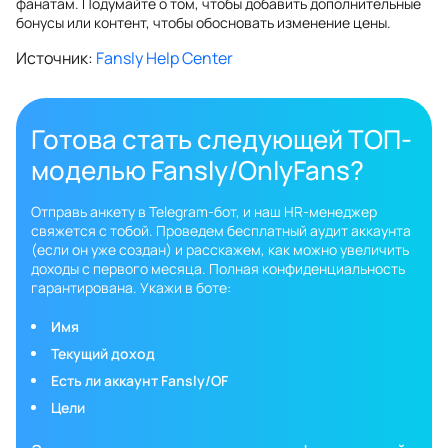
фанатам. Подумайте о том, чтобы добавить дополнительные
бонусы или контент, чтобы обосновать изменение цены.
Источник:
Fansly Help Center
Готова стать следующей ТОП-
моделью Fansly/OnlyFans?
Отправь анкету в Telegram-бот, и наш HR-менеджер
свяжется с тобой. Проведем бесплатный аудит аккаунта
(если он уже создан) и расскажем, как можно увеличить
доходы с первого месяца. Полная конфиденциальность
гарантирована. Укажи в боте:
Имя
Текущий доход
Есть ли аккаунт Fansly/OF
Цели