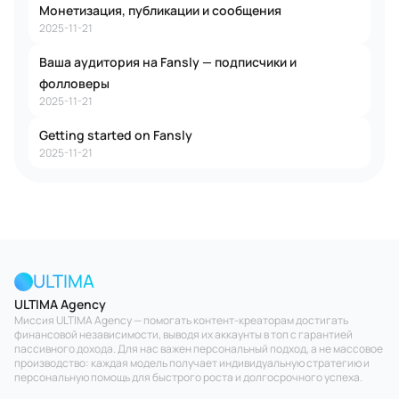
Монетизация, публикации и сообщения
2025-11-21
Ваша аудитория на Fansly — подписчики и
фолловеры
2025-11-21
Getting started on Fansly
2025-11-21
ULTIMA
ULTIMA Agency
Миссия ULTIMA Agency — помогать контент-креаторам достигать
финансовой независимости, выводя их аккаунты в топ с гарантией
пассивного дохода. Для нас важен персональный подход, а не массовое
производство: каждая модель получает индивидуальную стратегию и
персональную помощь для быстрого роста и долгосрочного успеха.