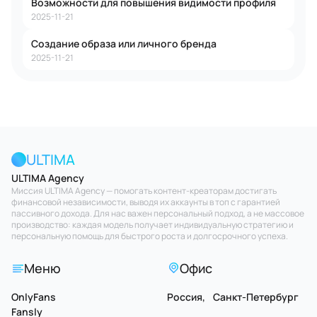
Возможности для повышения видимости профиля
2025-11-21
Создание образа или личного бренда
2025-11-21
ULTIMA
ULTIMA Agency
Миссия ULTIMA Agency — помогать контент-креаторам достигать
финансовой независимости, выводя их аккаунты в топ с гарантией
пассивного дохода. Для нас важен персональный подход, а не массовое
производство: каждая модель получает индивидуальную стратегию и
персональную помощь для быстрого роста и долгосрочного успеха.
Меню
Офис
OnlyFans
Россия, Санкт-Петербург
Fansly