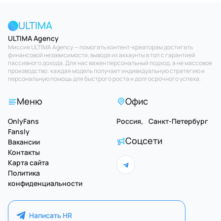
ULTIMA
ULTIMA Agency
Миссия ULTIMA Agency — помогать контент-креаторам достигать
финансовой независимости, выводя их аккаунты в топ с гарантией
пассивного дохода. Для нас важен персональный подход, а не массовое
производство: каждая модель получает индивидуальную стратегию и
персональную помощь для быстрого роста и долгосрочного успеха.
Меню
Офис
OnlyFans
Россия, Санкт-Петербург
Fansly
Соцсети
Вакансии
Контакты
Карта сайта
Политика
конфиденциальности
Написать HR