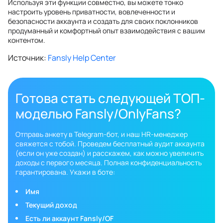
Используя эти функции совместно, вы можете тонко
настроить уровень приватности, вовлеченности и
безопасности аккаунта и создать для своих поклонников
продуманный и комфортный опыт взаимодействия с вашим
контентом.
Источник:
Fansly Help Center
Готова стать следующей ТОП-
моделью Fansly/OnlyFans?
Отправь анкету в Telegram-бот, и наш HR-менеджер
свяжется с тобой. Проведем бесплатный аудит аккаунта
(если он уже создан) и расскажем, как можно увеличить
доходы с первого месяца. Полная конфиденциальность
гарантирована. Укажи в боте:
Имя
Текущий доход
Есть ли аккаунт Fansly/OF