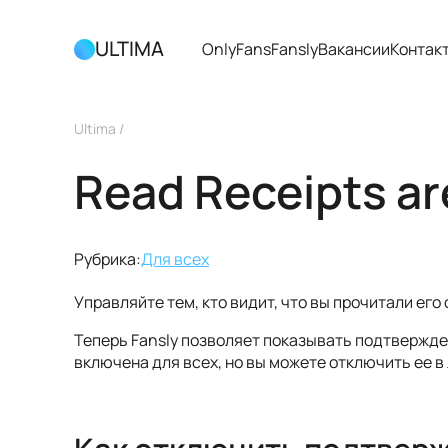
ULTIMA
OnlyFans
Fansly
Вакансии
Контак
Ultima
/
Read Receipts ar
Рубрика:
Для всех
Управляйте тем, кто видит, что вы прочитали его
Теперь Fansly позволяет показывать подтвержд
включена для всех, но вы можете отключить ее в